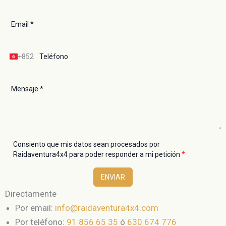
+852
R
A
E
d
e
H
o
n
g
Consiento que mis datos sean procesados por
K
Raidaventura4x4 para poder responder a mi petición
*
o
n
ENVIAR
g
(
Directamente
C
Por email:
info@raidaventura4x4.com
h
i
Por teléfono:
91 856 65 35
ó
630 674 776